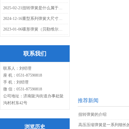
2025-02-21
扭转弹簧是什么属于螺旋弹簧吗？独特之处是什么
2024-12-16
重型系列弹簧大尺寸和高弹簧刚度组合
2023-01-06
碟形弹簧（贝勒维尔簧垫圈）的用途有哪些应用到哪些行业
联系我们
联系人：刘经理
座 机：0531-87590818
手 机：刘经理
微 信：0531-87590818
公司地址：济南陡沟街道办事处陡
推荐新闻
沟村村东42号
扭转弹簧的介绍
高压压缩弹簧是一系列细长
浏览历史