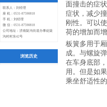
面撞击的症
联系人：刘经理
症状，减少
座 机：0531-87590818
手 机：刘经理
刚性。可以
微 信：0531-87590818
荷的增加而
公司地址：济南陡沟街道办事处陡
沟村村东42号
板簧多用于
成。与螺旋
浏览历史
在车身底部
用。但是如
乘坐舒适性